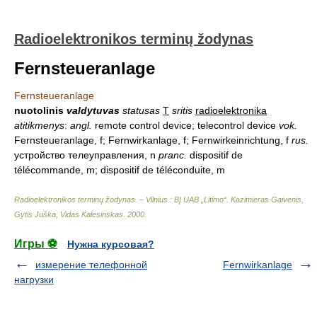
Radioelektronikos terminų žodynas
Fernsteueranlage
Fernsteueranlage
nuotolinis
valdytuvas
statusas
T
sritis
radioelektronika
atitikmenys
:
angl.
remote control device; telecontrol device
vok.
Fernsteueranlage, f; Fernwirkanlage, f; Fernwirkeinrichtung, f
rus.
устройство телеуправления, n
pranc.
dispositif de
télécommande, m; dispositif de téléconduite, m
Radioelektronikos terminų žodynas. – Vilnius : BĮ UAB „Litimo“
.
Kazimieras Gaivenis,
Gytis Juška, Vidas Kalesinskas
.
2000
.
Игры ⚽
Нужна курсовая?
измерение телефонной
Fernwirkanlage
нагрузки