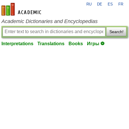
RU
DE
ES
FR
en-academic.com
Academic Dictionaries and Encyclopedias
Search!
Interpretations
Translations
Books
Игры ⚽